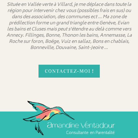
Située en Vallée verte à Villard, je me déplace dans toute la
région pour intervenir chez vous (possibles frais en sus) ou
dans des association, des communes ect … Ma zone de
prédilection forme un grand triangle entre Genève, Evian
les bains et Cluses mais peut s’étendre au delà comme vers
Annecy. Fillinges, Bonne, Thonon les bains, Annemasse, La
Roche sur foron, Boëge, Vuiz en sallaz, Bons en chablais,
Bonneville, Douvaine, Saint-Jeoire …
CONTACTEZ-MOI !