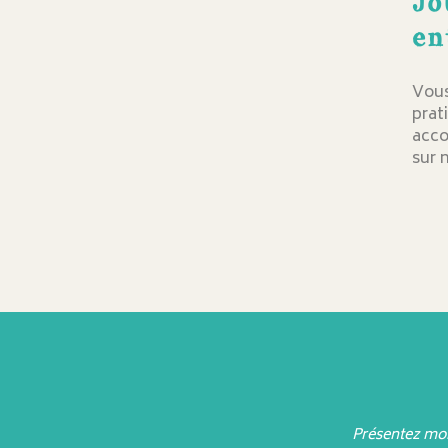
Jo
en
Vous
prat
acco
sur 
Présentez moi