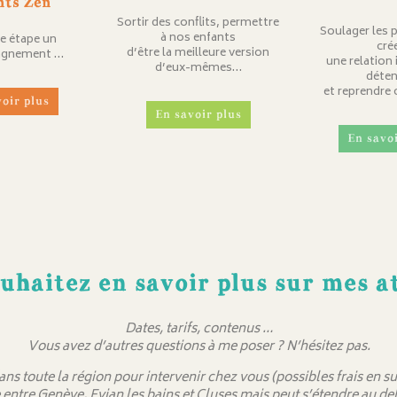
nts Zen
Sortir des conflits, permettre
Soulager les 
à nos enfants
e étape un
cré
d’être la meilleure version
gnement …
une relation 
d’eux-mêmes…
déten
et reprendre
voir plus
En savoir plus
En savoi
uhaitez en savoir plus sur mes at
Dates, tarifs, contenus …
Vous avez d’autres questions à me poser ? N’hésitez pas.
dans toute la région pour intervenir chez vous (possibles frais en
 entre Genève, Evian les bains et Cluses mais peut s’étendre au 