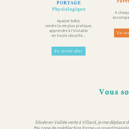
Pare
PORTAGE
Physiologique
A chaqu
accompa
Apaiser bébé,
rendre la vie plus pratique,
apprendre à l’installer
En sa
en toute sécurité…
En savoir plus
Vous so
Située en Vallée verte à Villard, je me déplace 
Ma zone de prédilection forme un grand triangle