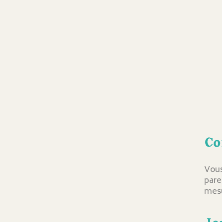
Co
Vous
pare
mesu