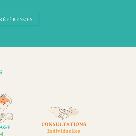
RÉFÉRENCES
s
CONSULTATIONS
AGE
Individuelles
bé