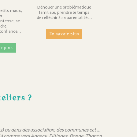
Dénouer une problématique
petits maux,
familiale, prendre le temps
er
de réfléchir à sa parentalité …
intense, se
dre
 confiance…
En savoir plus
r plus
eliers ?
 sus) ou dans des association, des communes ect …
delà comme vers Annecy. Fillinges, Bonne, Thonon