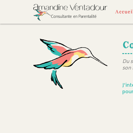
Accuei
Co
Du s
son 
J’in
pour