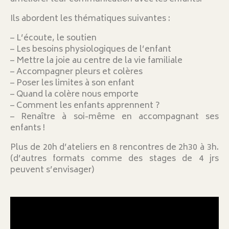
Ils abordent les thématiques suivantes :
– L’écoute, le soutien
– Les besoins physiologiques de l’enfant
– Mettre la joie au centre de la vie familiale
– Accompagner pleurs et colères
– Poser les limites à son enfant
– Quand la colère nous emporte
– Comment les enfants apprennent ?
– Renaître à soi-même en accompagnant ses
enfants !
Plus de 20h d’ateliers en 8 rencontres de 2h30 à 3h.
(d’autres formats comme des stages de 4 jrs
peuvent s’envisager)