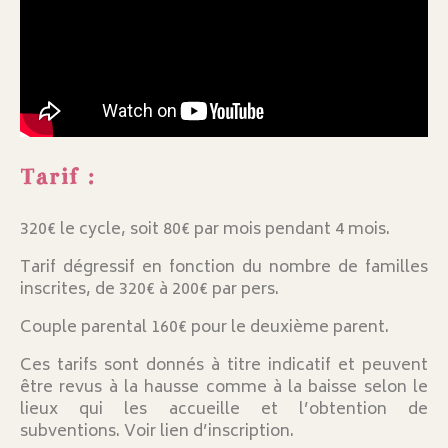
Tarif :
320€ le cycle, soit 80€ par mois pendant 4 mois.
Tarif dégressif en fonction du nombre de familles
inscrites, de 320€ à 200€ par pers.
Couple parental 160€ pour le deuxième parent.
Ces tarifs sont donnés à titre indicatif et peuvent
être revus à la hausse comme à la baisse selon le
lieux qui les accueille et l’obtention de
subventions. Voir lien d’inscription.