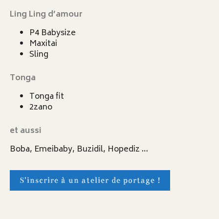
Ling Ling d’amour
P4 Babysize
Maxitai
Sling
Tonga
Tonga fit
2zano
et aussi
Boba, Emeibaby, Buzidil, Hopediz …
S'inscrire à un atelier de portage !