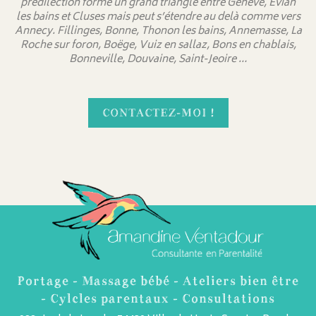
prédilection forme un grand triangle entre Genève, Evian
les bains et Cluses mais peut s’étendre au delà comme vers
Annecy. Fillinges, Bonne, Thonon les bains, Annemasse, La
Roche sur foron, Boëge, Vuiz en sallaz, Bons en chablais,
Bonneville, Douvaine, Saint-Jeoire …
CONTACTEZ-MOI !
Portage - Massage bébé - Ateliers bien être
- Cylcles parentaux - Consultations