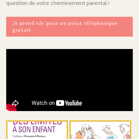
question de votre cheminement parental !
Je prend rdv pour un point téléphonique
gratuit