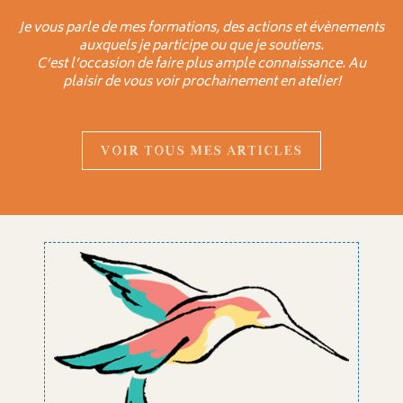
Je vous parle de mes formations, des actions et évènements
auxquels je participe ou que je soutiens.
C’est l’occasion de faire plus ample connaissance. Au
plaisir de vous voir prochainement en atelier!
VOIR TOUS MES ARTICLES