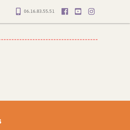
06.16.83.55.51
s