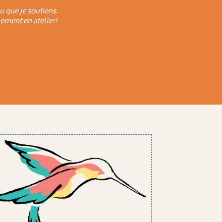
u que je soutiens.
ement en atelier!