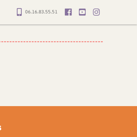
06.16.83.55.51
s