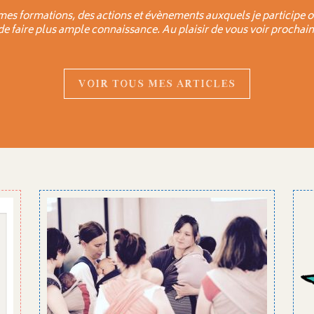
mes formations, des actions et évènements auxquels je participe o
 de faire plus ample connaissance. Au plaisir de vous voir prochain
VOIR TOUS MES ARTICLES