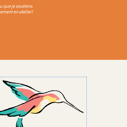
u que je soutiens.
ement en atelier!