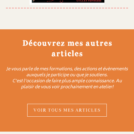
Découvrez mes autres
articles
Je vous parle de mes formations, des actions et évènements
auxquels je participe ou que je soutiens.
C’est l’occasion de faire plus ample connaissance. Au
plaisir de vous voir prochainement en atelier!
VOIR TOUS MES ARTICLES