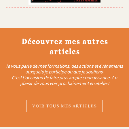
Découvrez mes autres
articles
Je vous parle de mes formations, des actions et évènements
auxquels je participe ou que je soutiens.
C’est l’occasion de faire plus ample connaissance. Au
plaisir de vous voir prochainement en atelier!
VOIR TOUS MES ARTICLES