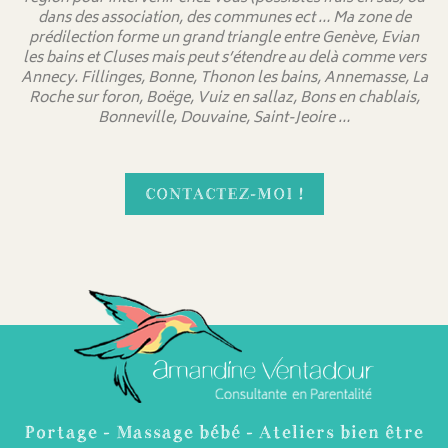
dans des association, des communes ect … Ma zone de
prédilection forme un grand triangle entre Genève, Evian
les bains et Cluses mais peut s’étendre au delà comme vers
Annecy. Fillinges, Bonne, Thonon les bains, Annemasse, La
Roche sur foron, Boëge, Vuiz en sallaz, Bons en chablais,
Bonneville, Douvaine, Saint-Jeoire …
CONTACTEZ-MOI !
Portage - Massage bébé - Ateliers bien être