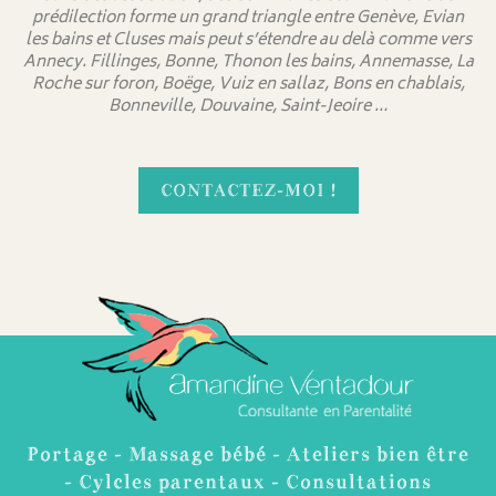
prédilection forme un grand triangle entre Genève, Evian
les bains et Cluses mais peut s’étendre au delà comme vers
Annecy. Fillinges, Bonne, Thonon les bains, Annemasse, La
Roche sur foron, Boëge, Vuiz en sallaz, Bons en chablais,
Bonneville, Douvaine, Saint-Jeoire …
CONTACTEZ-MOI !
Portage - Massage bébé - Ateliers bien être
- Cylcles parentaux - Consultations