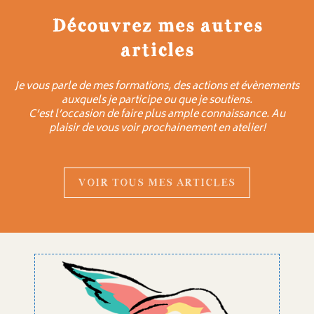
Découvrez mes autres
articles
Je vous parle de mes formations, des actions et évènements
auxquels je participe ou que je soutiens.
C’est l’occasion de faire plus ample connaissance. Au
plaisir de vous voir prochainement en atelier!
VOIR TOUS MES ARTICLES