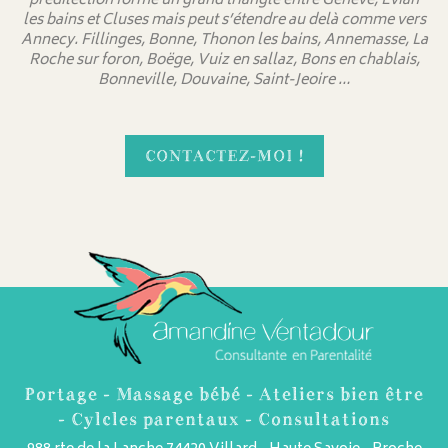
prédilection forme un grand triangle entre Genève, Evian
les bains et Cluses mais peut s’étendre au delà comme vers
Annecy. Fillinges, Bonne, Thonon les bains, Annemasse, La
Roche sur foron, Boëge, Vuiz en sallaz, Bons en chablais,
Bonneville, Douvaine, Saint-Jeoire …
CONTACTEZ-MOI !
Portage - Massage bébé - Ateliers bien être
- Cylcles parentaux - Consultations