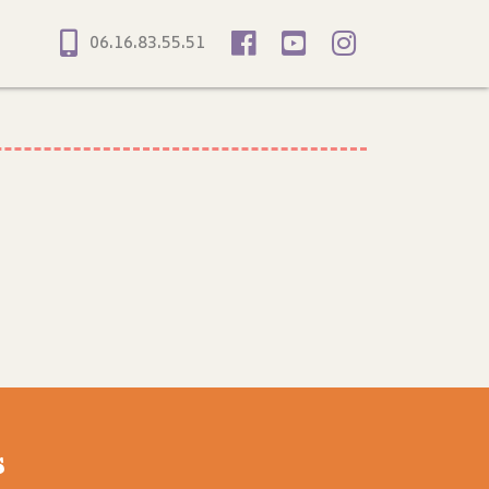
06.16.83.55.51
s