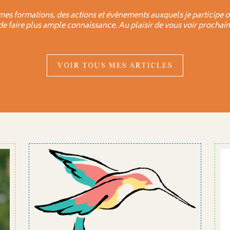
mes formations, des actions et évènements auxquels je participe o
 de faire plus ample connaissance. Au plaisir de vous voir prochain
VOIR TOUS MES ARTICLES