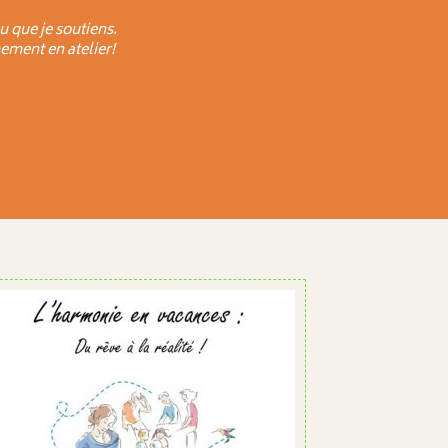
u que je soutiens.
ement en atelier!