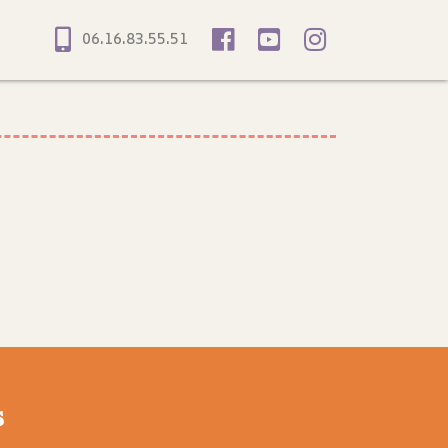
06.16.83.55.51
s