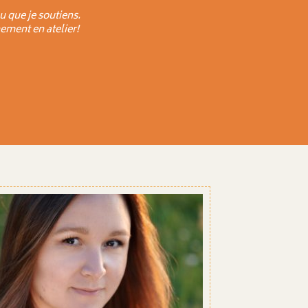
u que je soutiens.
ement en atelier!