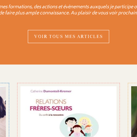
mes formations, des actions et évènements auxquels je participe o
 de faire plus ample connaissance. Au plaisir de vous voir prochain
VOIR TOUS MES ARTICLES