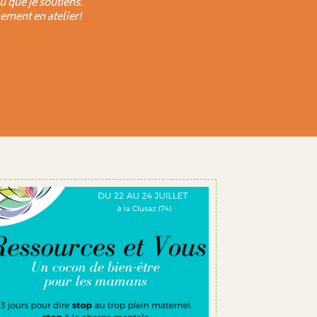
u que je soutiens.
ement en atelier!