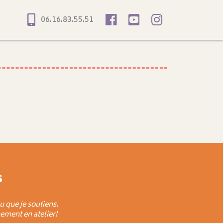
06.16.83.55.51
s
u que je soutiens.
ement en atelier!