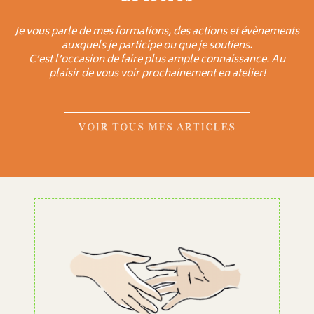
Je vous parle de mes formations, des actions et évènements
auxquels je participe ou que je soutiens.
C’est l’occasion de faire plus ample connaissance. Au
plaisir de vous voir prochainement en atelier!
VOIR TOUS MES ARTICLES