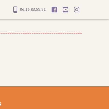
06.16.83.55.51
s