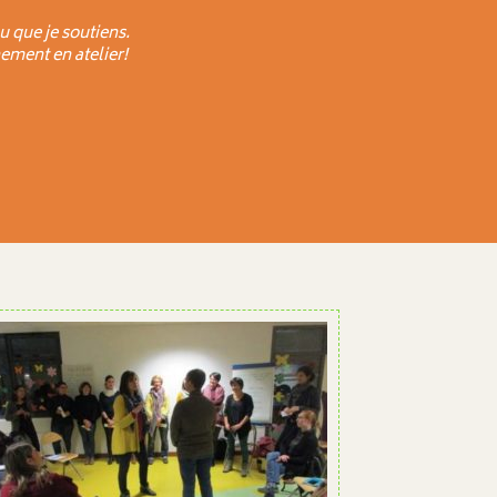
u que je soutiens.
ement en atelier!