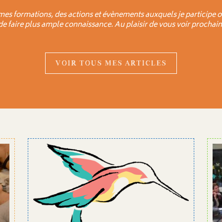
mes formations, des actions et évènements auxquels je participe o
 de faire plus ample connaissance. Au plaisir de vous voir prochain
VOIR TOUS MES ARTICLES