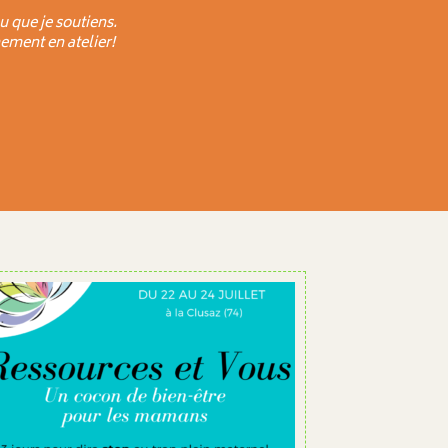
u que je soutiens.
ement en atelier!