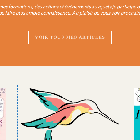
mes formations, des actions et évènements auxquels je participe o
 de faire plus ample connaissance. Au plaisir de vous voir prochain
VOIR TOUS MES ARTICLES