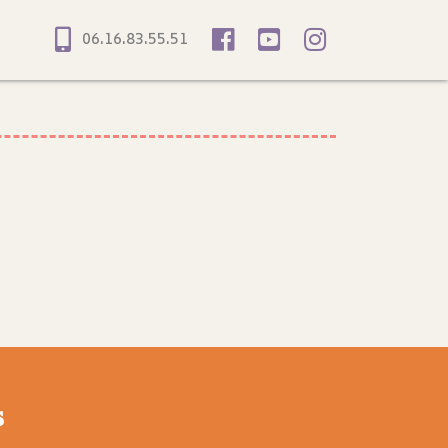
06.16.83.55.51
s