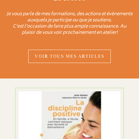
Je vous parle de mes formations, des actions et évènements
auxquels je participe ou que je soutiens.
C’est l’occasion de faire plus ample connaissance. Au
plaisir de vous voir prochainement en atelier!
VOIR TOUS MES ARTICLES