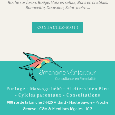
Roche sur foron, Boëge, Vuiz en sallaz, Bons en chablais,
Bonneville, Douvaine, Saint-Jeoire …
CONTACTEZ-MOI !
Portage - Massage bébé - Ateliers bien être
- Cylcles parentaux - Consultations
988 rte de la Lanche 74420 Villard - Haute Savoie - Proche
Genève -
CGV & Mentions légales
-
JCG