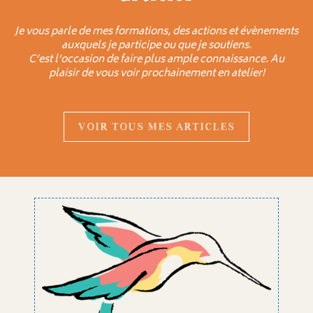
Je vous parle de mes formations, des actions et évènements
auxquels je participe ou que je soutiens.
C’est l’occasion de faire plus ample connaissance. Au
plaisir de vous voir prochainement en atelier!
VOIR TOUS MES ARTICLES